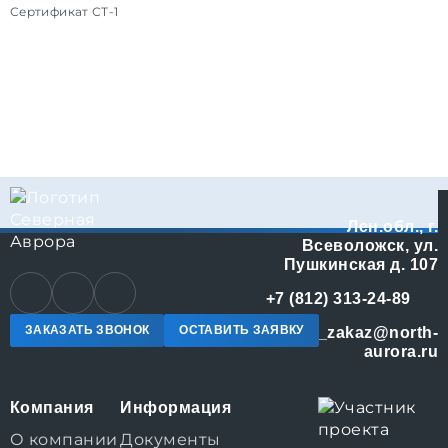
Сертификат СТ-1
С
Лен.обл., г.
Всеволожск, ул.
Пушкинская д. 107
+7 (812) 313-24-89
ЗАКАЗАТЬ ЗВОНОК
ОСТАВИТЬ ЗАЯВКУ
online_zakaz@north-
aurora.ru
Компания
Информация
О компании
Документы