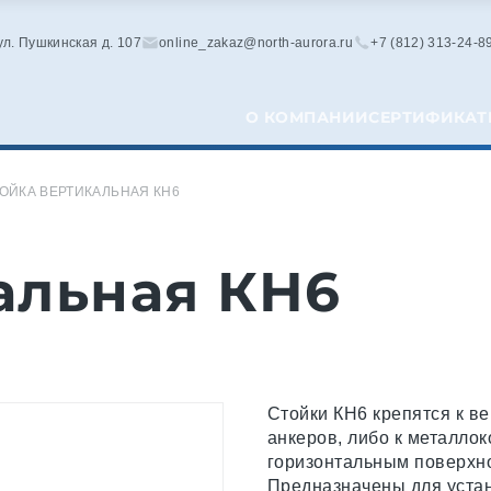
 ул. Пушкинская д. 107
online_zakaz@north-aurora.ru
+7 (812) 313-24-8
О КОМПАНИИ
СЕРТИФИКАТ
ОЙКА ВЕРТИКАЛЬНАЯ КН6
альная КН6
Стойки КН6 крепятся к в
анкеров, либо к металлок
горизонтальным поверхн
Предназначены для устан