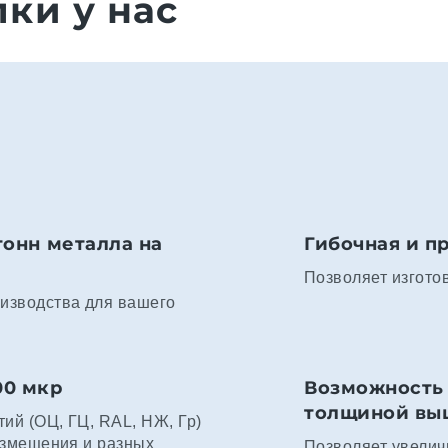
ки у нас
тонн металла на
Гибочная и п
Позволяет изгото
изводства для вашего
00 мкр
Возможность 
толщиной выше
ий (ОЦ, ГЦ, RAL, НЖ, Гр)
азмещения и разных
Позволяет увелич