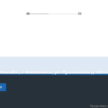
01
08
Лен.обл., г. Всеволожск, ул. Пушкинская д. 107
КУ
Продолжая р