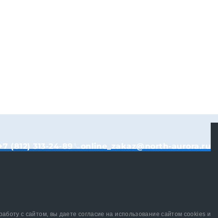
+7 (812) 313-24-89
online_zakaz@north-aurora.ru
аботу с сайтом, вы даете согласие на использование сайтом cookies и