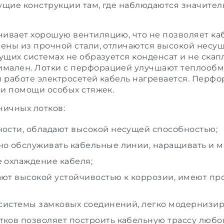
сущие конструкции там, где наблюдаются значите
чивает хорошую вентиляцию, что не позволяет к
лены из прочной стали, отличаются высокой несу
ущих системах не образуется конденсат и не скап
мален. Лотки с перфорацией улучшают теплообме
и работе электросетей кабель нагревается. Перф
при помощи особых стяжек.
ичных лотков:
ости, обладают высокой несущей способностью;
о обслуживать кабельные линии, наращивать и м
 охлаждение кабеля;
ют высокой устойчивостью к коррозии, имеют п
 системы замковых соединений, легко модернизир
ков позволяет построить кабельную трассу любо