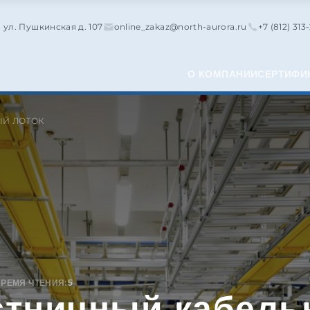
, ул. Пушкинская д. 107
online_zakaz@north-aurora.ru
+7 (812) 313
О КОМПАНИИ
СЕРТИФИ
ЫЙ ЛОТОК
ВРЕМЯ ЧТЕНИЯ:
5
стничный кабель