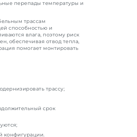
льные перепады температуры и
абельным трассам
щей способностью и
ливаются влага, поэтому риск
н, обеспечивая отвод тепла,
орация помогает монтировать
одернизировать трассу;
родолжительный срок
уются;
й конфигурации.