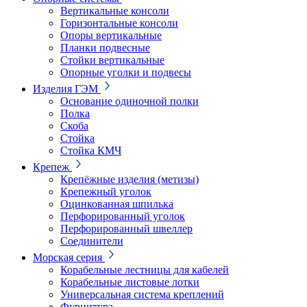
Вертикальные консоли
Горизонтальные консоли
Опоры вертикальные
Планки подвесные
Стойки вертикальные
Опорные уголки и подвесы
Изделия ГЭМ
Основание одиночной полки
Полка
Скоба
Стойка
Стойка КМЧ
Крепеж
Крепёжные изделия (метизы)
Крепежный уголок
Оцинкованная шпилька
Перфорированный уголок
Перфорированный швеллер
Соединители
Морская серия
Корабельные лестницы для кабелей
Корабельные листовые лотки
Универсальная система креплений
Фурнитура