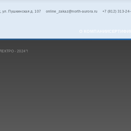
к, ул. Пушкинская д. 107
online_zakaz@north-aurora.ru
+7 (812) 313-24
О КОМПАНИИ
СЕРТИФИ
ЕКТРО - 2024”!