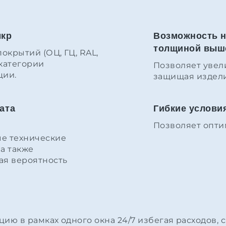
мкр
Возможность н
толщиной выше 
крытий (ОЦ, ГЦ, RAL,
 категории
Позволяет увел
ции.
защищая издели
ата
Гибкие услови
Позволяет опти
е технические
а также
ая вероятность
ию в рамках одного окна 24/7 избегая расходов,