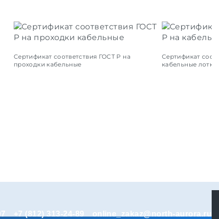
Сертификат соответствия ГОСТ Р на
Сертификат соотв
проходки кабельные
кабельные лотки
07
+7 (812) 313-24-89
online_zakaz@north-aurora.ru