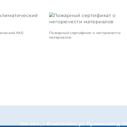
ический ККБ
Пожарный сертификат о негорючести
материалов
Лен.обл., г. Всеволожск, ул. Пушкинская д. 1