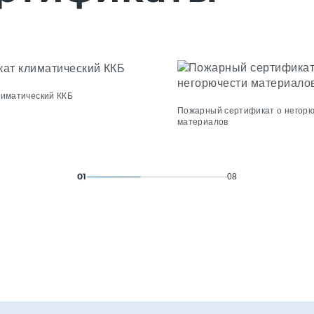
лиматический ККБ
Пожарный сертификат о негор
материалов
01
08