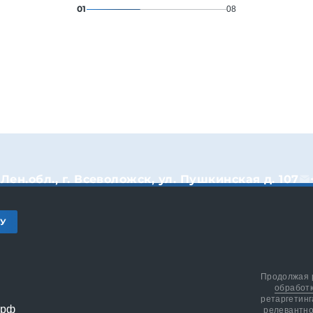
01
08
Лен.обл., г. Всеволожск, ул. Пушкинская д. 107
КУ
Продолжая р
обработ
ретаргетинг
релевантно