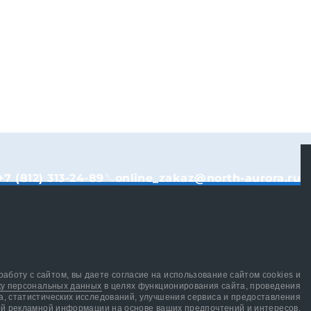
+7 (812) 313-24-89
online_zakaz@north-aurora.ru
аботу с сайтом, вы даете согласие на использование сайтом cookies и
ку персональных данных
в целях функционирования сайта, проведения
а, статистических исследований, улучшения сервиса и предоставления
й рекламной информации на основе ваших предпочтений и интересов.