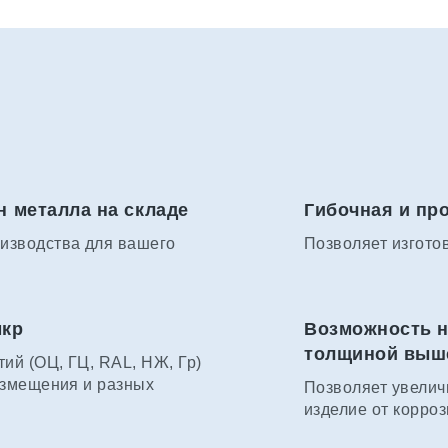
н металла на складе
Гибочная и пр
изводства для вашего
Позволяет изгото
мкр
Возможность н
толщиной выше 
ий (ОЦ, ГЦ, RAL, НЖ, Гр)
азмещения и разных
Позволяет увелич
изделие от корроз