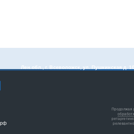
Лен.обл., г. Всеволожск, ул. Пушкинская д. 1
Продолжая р
обработ
ретаргетинг
релевантно