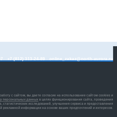
07
+7 (812) 313-24-89
online_zakaz@north-aurora.ru
аботу с сайтом, вы даете согласие на использование сайтом cookies и
ку персональных данных
в целях функционирования сайта, проведения
а, статистических исследований, улучшения сервиса и предоставления
й рекламной информации на основе ваших предпочтений и интересов.