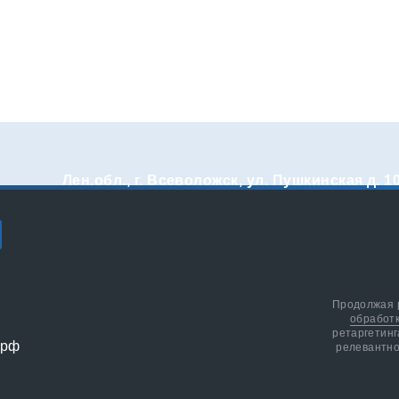
Лен.обл., г. Всеволожск, ул. Пушкинская д. 1
Продолжая р
обработ
ретаргетинг
релевантно