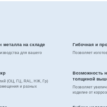
н металла на складе
Гибочная и пр
изводства для вашего
Позволяет изгото
мкр
Возможность н
толщиной выше 
ий (ОЦ, ГЦ, RAL, НЖ, Гр)
азмещения и разных
Позволяет увелич
изделие от корроз