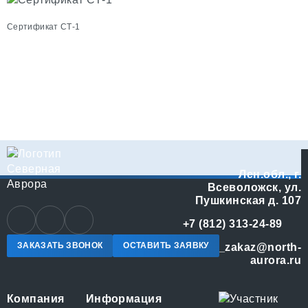
Сертификат СТ-1
С
Лен.обл., г.
Всеволожск, ул.
Пушкинская д. 107
+7 (812) 313-24-89
ЗАКАЗАТЬ ЗВОНОК
ОСТАВИТЬ ЗАЯВКУ
online_zakaz@north-
aurora.ru
Компания
Информация