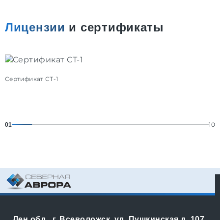
Лицензии
и сертификаты
Сертификат СТ-1
С
10
01
Лен.обл., г. Всеволожск, ул. Пушкинская д. 107