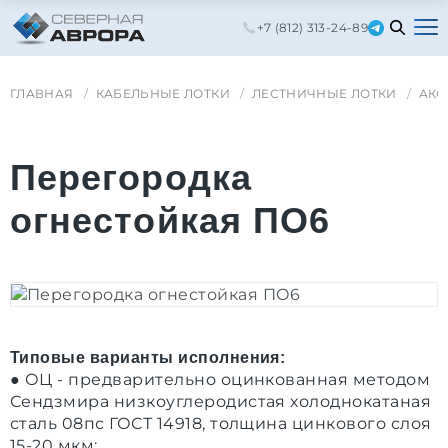
+7 (812) 313-24-89
ГЛАВНАЯ
КАБЕЛЬНЫЕ ЛОТКИ
ЛЕСТНИЧНЫЕ ЛОТКИ
АКС
Перегородка
огнестойкая ПО6
Типовые варианты исполнения:
● ОЦ - предварительно оцинкованная методом
Сендзмира низкоуглеродистая холоднокатаная
сталь 08пс ГОСТ 14918, толщина цинкового слоя
15-20 мкм;