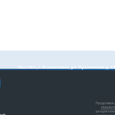
Лен.обл., г. Всеволожск, ул. Пушкинская д. 1
Продолжая р
обработ
ретаргетинг