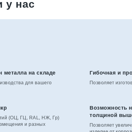
 у нас
н металла на складе
Гибочная и пр
изводства для вашего
Позволяет изгото
мкр
Возможность н
толщиной выше 
ий (ОЦ, ГЦ, RAL, НЖ, Гр)
азмещения и разных
Позволяет увелич
изделие от корроз