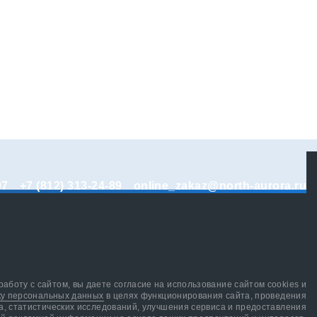
07
+7 (812) 313-24-89
online_zakaz@north-aurora.ru
аботу с сайтом, вы даете согласие на использование сайтом cookies и
ку персональных данных
в целях функционирования сайта, проведения
а, статистических исследований, улучшения сервиса и предоставления