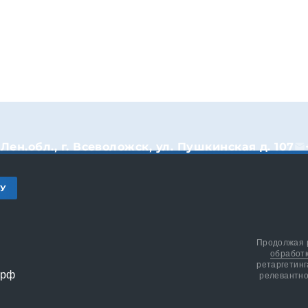
Лен.обл., г. Всеволожск, ул. Пушкинская д. 107
КУ
Продолжая р
обработ
ретаргетинг
релевантно