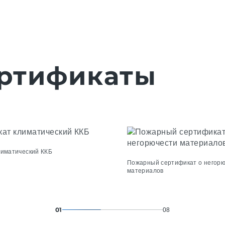
ртификаты
лиматический ККБ
Пожарный сертификат о негор
материалов
01
08