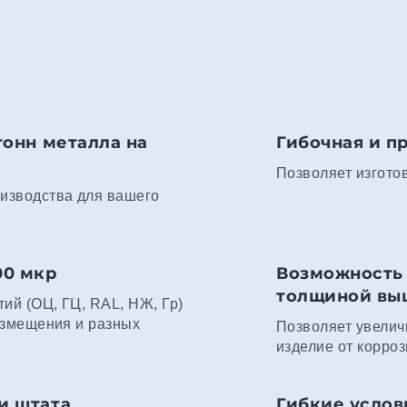
тонн металла на
Гибочная и п
Позволяет изгото
изводства для вашего
00 мкр
Возможность 
толщиной выше
ий (ОЦ, ГЦ, RAL, НЖ, Гр)
азмещения и разных
Позволяет увелич
изделие от корроз
и штата
Гибкие услов