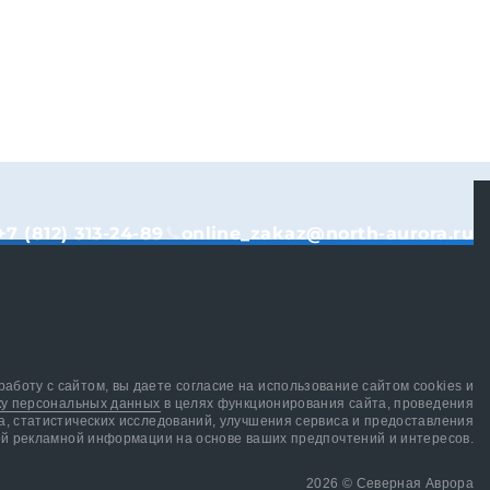
+7 (812) 313-24-89
online_zakaz@north-aurora.ru
аботу с сайтом, вы даете согласие на использование сайтом cookies и
ку персональных данных
в целях функционирования сайта, проведения
а, статистических исследований, улучшения сервиса и предоставления
й рекламной информации на основе ваших предпочтений и интересов.
2026 © Северная Аврора