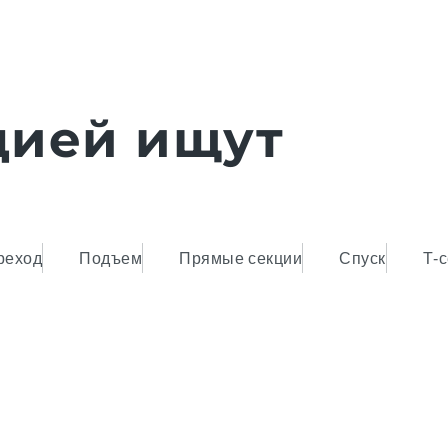
цией ищут
реход
Подъем
Прямые секции
Спуск
Т-