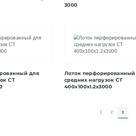
3000
рованный для
Лоток перфорированный
ок СТ
средних нагрузок СТ
0
400x100х1.2х3000
3
1
2