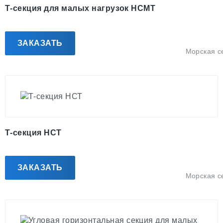
Т-секция для малых нагрузок НСМТ
ЗАКАЗАТЬ
Морская с
Т-секция НСТ
ЗАКАЗАТЬ
Морская с