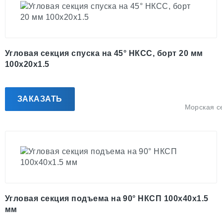
Угловая секция спуска на 45° НКСС, борт 20 мм
100x20x1.5
ЗАКАЗАТЬ
Морская с
Угловая секция подъема на 90° НКСП 100x40x1.5
мм