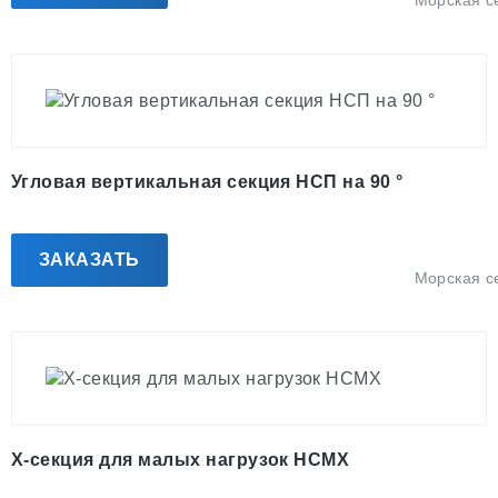
Морская с
Угловая вертикальная секция НСП на 90 °
ЗАКАЗАТЬ
Морская с
Х-секция для малых нагрузок НСМХ