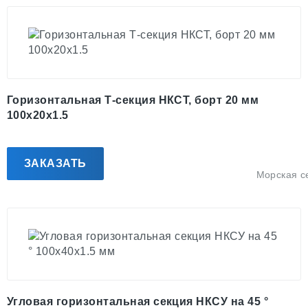
Горизонтальная Т-секция НКСТ, борт 20 мм
100x20x1.5
ЗАКАЗАТЬ
Морская с
Угловая горизонтальная секция НКСУ на 45 °