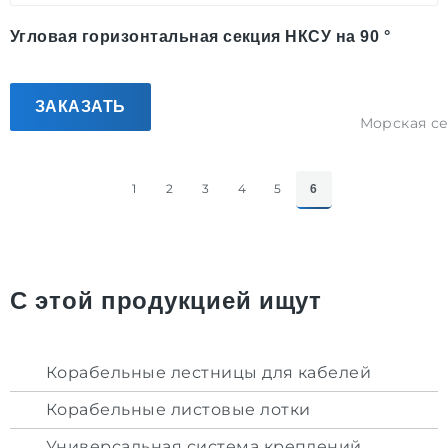
Угловая горизонтальная секция НКСУ на 90 °
ЗАКАЗАТЬ
Морская с
1
2
3
4
5
6
С этой продукцией ищут
Корабельные лестницы для кабелей
Корабельные листовые лотки
Универсальная система креплений